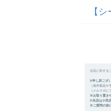
【シ
当店に対する
※申し訳ござ
（海外製品や
（メルマガに
※お取り置き
※当店は小売
※ご質問の前