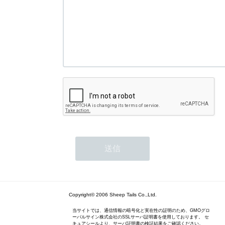
Copyright© 2006 Sheep Tails Co.,Ltd.
当サイトでは、通信情報の暗号化と実在性の証明のため、GMOグロ
ーバルサイン株式会社のSSLサーバ証明書を使用しております。 セ
キュアシールより、サーバ証明書の検証結果をご確認ください。